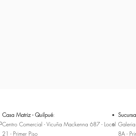
Casa Matriz - Quilpué
:
Sucursa
m
Centro Comercial - Vicuña Mackenna 687 - Local
Galeria
21 - Primer Piso
8A - Pri