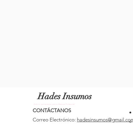
Hades Insumos
¡Todo lo que necesitas para tu Manicure Profesional!
CONTÁCTANOS
Correo Electrónico:
hadesinsumos@gmail.co