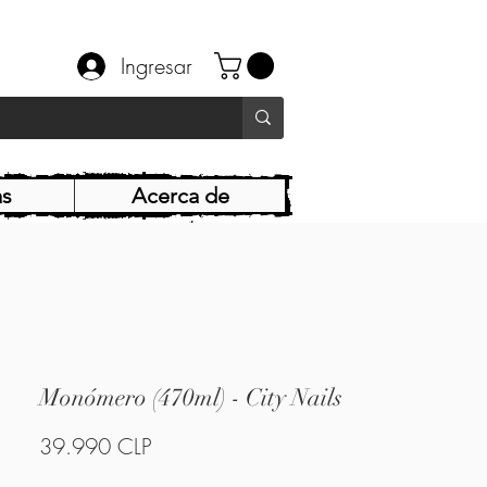
Ingresar
as
Acerca de
Monómero (470ml) - City Nails
Precio
39.990 CLP