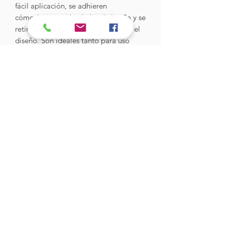
fácil aplicación, se adhieren
cómodamente alrededor de la uña y se
retiran sin dejar residuos al finalizar el
diseño. Son ideales tanto para uso
profesional en salón como para
quienes realizan manicure en casa.
Hades Insumos
¡Todo lo que necesitas para tu Manicure
Profesional!
CONTÁCTANOS
Correo Electrónico:
hadesinsumos@gmail.com
Casa Matriz - Quilpué
:
Centro Comercial - Vicuña Mackenna