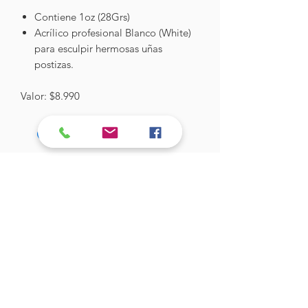
Contiene 1oz (28Grs)
Acrílico profesional Blanco (White)
para esculpir hermosas uñas
postizas.
Valor: $8.990
Hades Insumos
¡Todo lo que necesitas para tu Manicure
Profesional!
CONTÁCTANOS
Correo Electrónico:
hadesinsumos@gmail.com
Casa Matriz - Quilpué
:
Centro Comercial - Vicuña Mackenna