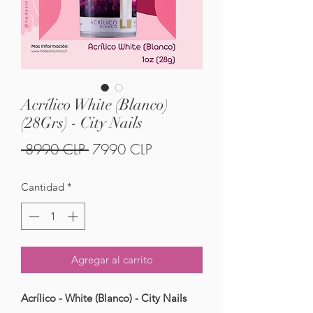
Acrílico White (Blanco)
(28Grs) - City Nails
Precio
Precio
 8990 CLP 
7990 CLP
de
Cantidad
*
oferta
Agregar al carrito
Acrílico - White (Blanco) - City Nails