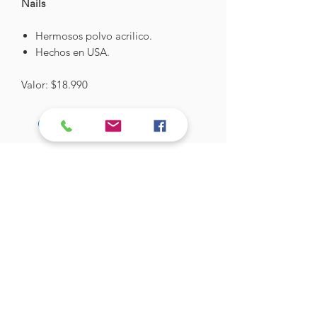
Nails
Hermosos polvo acrilico.
Hechos en USA.
Valor: $18.990
Hades Insumos
¡Todo lo que necesitas para tu Manicure
Profesional!
CONTÁCTANOS
Correo Electrónico:
hadesinsumos@gmail.com
Casa Matriz - Quilpué
:
Centro Comercial - Vicuña Mackenna
687 - Local 21 - Primer Piso