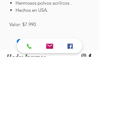
Hermosos polvos acrilicos .
Hechos en USA.
Valor: $7.990
Hades Insumos
¡Todo lo que necesitas para tu Manicure
Profesional!
CONTÁCTANOS
Correo Electrónico:
hadesinsumos@gmail.com
Casa Matriz - Quilpué
:
Centro Comercial - Vicuña Mackenna
687 - Local 21 - Primer Piso
Whatsapp:
+56 9 99760795