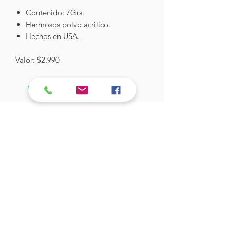
Contenido: 7Grs.
Hermosos polvo acrilico.
Hechos en USA.
Valor: $2.990
Hades Insumos
¡Todo lo que necesitas para tu Manicure
Profesional!
CONTÁCTANOS
Correo Electrónico:
hadesinsumos@gmail.com
Casa Matriz - Quilpué
:
Centro Comercial - Vicuña Mackenna
687 - Local 21 - Primer Piso