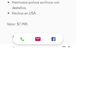
Hermosos polvos acrilicos con
destellos.
Hechos en USA.
Valor: $7.990
Hades Insumos
¡Todo lo que necesitas para tu Manicure
Profesional!
CONTÁCTANOS
Correo Electrónico:
hadesinsumos@gmail.com
Casa Matriz - Quilpué
:
Centro Comercial - Vicuña Mackenna
687 - Local 21 - Primer Piso