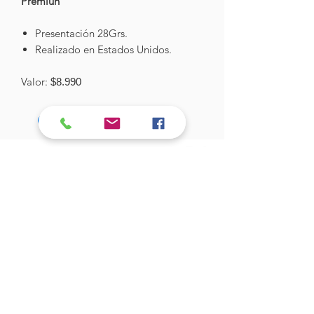
Premiun
Presentación 28Grs.
Realizado en Estados Unidos.
Valor:
$8.990
Hades Insumos
¡Todo lo que necesitas para tu Manicure
Profesional!
CONTÁCTANOS
Correo Electrónico:
hadesinsumos@gmail.com
Casa Matriz - Quilpué
:
Centro Comercial - Vicuña Mackenna
687 - Local 21 - Primer Piso