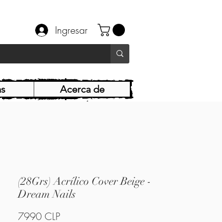
Ingresar
as
Acerca de
(28Grs) Acrílico Cover Beige -
Dream Nails
Precio
7990 CLP