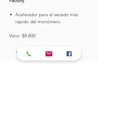
Factory
Acelerador para el secado más
rapido del monómero.
Valor: $8.800
Hades Insumos
¡Todo lo que necesitas para tu Manicure
Profesional!
CONTÁCTANOS
Correo Electrónico:
hadesinsumos@gmail.com
Casa Matriz - Quilpué
:
Centro Comercial - Vicuña Mackenna
687 - Local 21 - Primer Piso